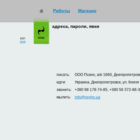
Работы
Магазин
адреса, пароли, явки
рус
eng
писать:
ООО Психо, а/я 1660, Днепропетровс
идти:
Украина, Днепропетровск, ул. Князя
звонить:
+380 98 178-74-85, +380 56 372-88-
мылить:
info@psyho.ua