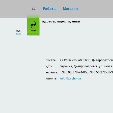
Работы
Магазин
адреса, пароли, явки
рус
eng
писать:
ООО Психо, а/я 1660, Днепропетровс
идти:
Украина, Днепропетровск, ул. Князя
звонить:
+380 98 178-74-85, +380 56 372-88-
мылить:
info@psyho.ua