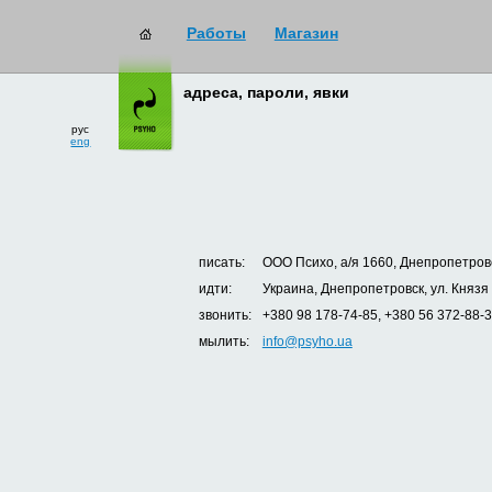
Работы
Магазин
адреса, пароли, явки
рус
eng
писать:
ООО Психо, а/я 1660, Днепропетровс
идти:
Украина, Днепропетровск, ул. Князя
звонить:
+380 98 178-74-85, +380 56 372-88-
мылить:
info@psyho.ua