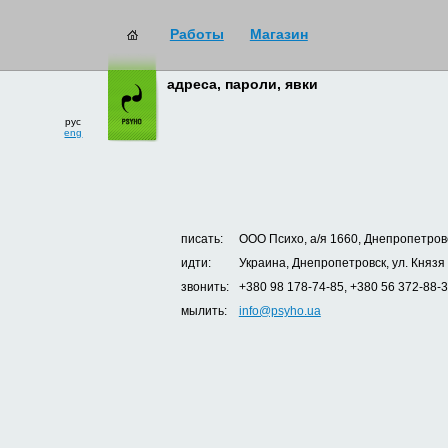
Работы
Магазин
адреса, пароли, явки
рус
eng
писать:
ООО Психо, а/я 1660, Днепропетровс
идти:
Украина, Днепропетровск, ул. Князя
звонить:
+380 98 178-74-85, +380 56 372-88-
мылить:
info@psyho.ua