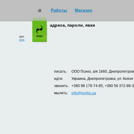
Работы
Магазин
адреса, пароли, явки
рус
eng
писать:
ООО Психо, а/я 1660, Днепропетровс
идти:
Украина, Днепропетровск, ул. Князя
звонить:
+380 98 178-74-85, +380 56 372-88-
мылить:
info@psyho.ua