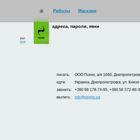
Работы
Магазин
адреса, пароли, явки
рус
eng
писать:
ООО Психо, а/я 1660, Днепропетровс
идти:
Украина, Днепропетровск, ул. Князя
звонить:
+380 98 178-74-85, +380 56 372-88-
мылить:
info@psyho.ua