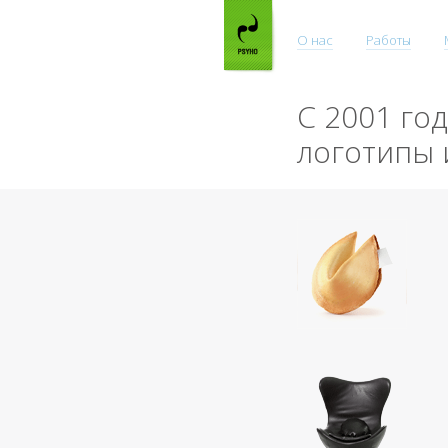
О нас
Работы
С 2001 го
логотипы