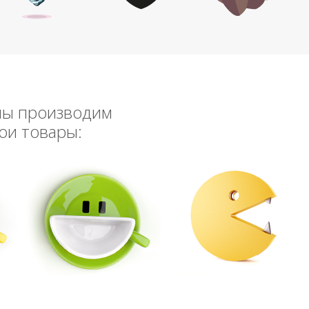
мы производим
ои товары: