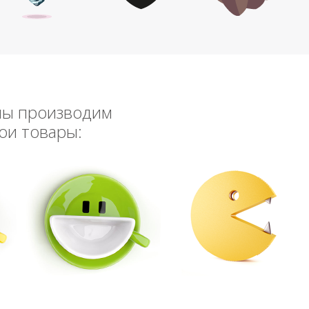
мы производим
ои товары: