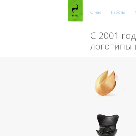
О нас
Работы
С 2001 го
логотипы